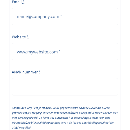
Email
*
Website
*
ANVR nummer
*
Aanmelden verplicht je tot niets. Jouw gegevens worden door Vuelandia alleen
gebruikt om jou toegang te verlenen tot onze software & reisproducten en worden niet
met derden gedeeld. Je komt wel automatisch in ons mailingsysteem voor onze
nieuwsbrief, zo blijf je altijd op de hoogte van de laatste ontwikkelingen (afmelden
altijd mogelijk).