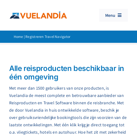
Ga
naar
Menu
inhoud
Travel Booking Software
Home
|
Registreren Travel Navigator
Consolidator
Reisproducten
Alle reisproducten beschikbaar in
Customer Support
één omgeving
Zoeken
Met meer dan 1500 gebruikers van onze producten, is
naar:
Vuelandia de meest complete en betrouwbare aanbieder van
Reisproducten en Travel Software binnen de reisbranche. Met
de door Vuelandia in huis ontwikkelde software, beschik je
over gebruiksvriendelijke bookingtools die zijn voorzien van de
laatste ontwikkelingen. Met één klik krijg je direct toegang tot
o.a. vliegtickets, hotels en autohuur. Hoe het zit met zekerheid