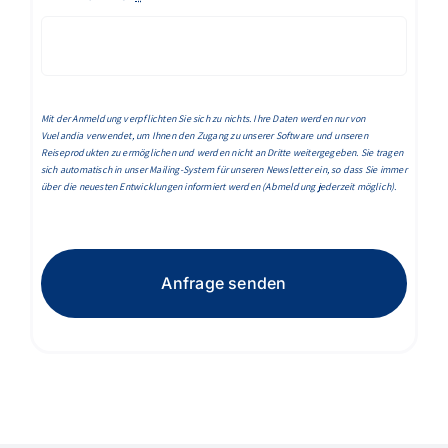
Mit der Anmeldung verpflichten Sie sich zu nichts. Ihre Daten werden nur von
Vuelandia verwendet, um Ihnen den Zugang zu unserer Software und unseren
Reiseprodukten zu ermöglichen und werden nicht an Dritte weitergegeben. Sie tragen
sich automatisch in unser Mailing-System für unseren Newsletter ein, so dass Sie immer
über die neuesten Entwicklungen informiert werden (Abmeldung jederzeit möglich).
Anfrage senden