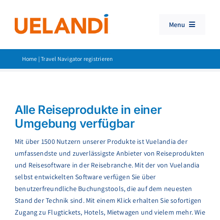
Skip
to
Menu
content
Reisebuchungssoftware
Home
|
Travel Navigator registrieren
Consolidator
Reiseprodukte
Alle Reiseprodukte in einer
Kundenbetreuung
Umgebung verfügbar
Search
Mit über 1500 Nutzern unserer Produkte ist Vuelandia der
for:
umfassendste und zuverlässigste Anbieter von Reiseprodukten
und Reisesoftware in der Reisebranche. Mit der von Vuelandia
selbst entwickelten Software verfügen Sie über
benutzerfreundliche Buchungstools, die auf dem neuesten
Stand der Technik sind. Mit einem Klick erhalten Sie sofortigen
Zugang zu Flugtickets, Hotels, Mietwagen und vielem mehr. Wie