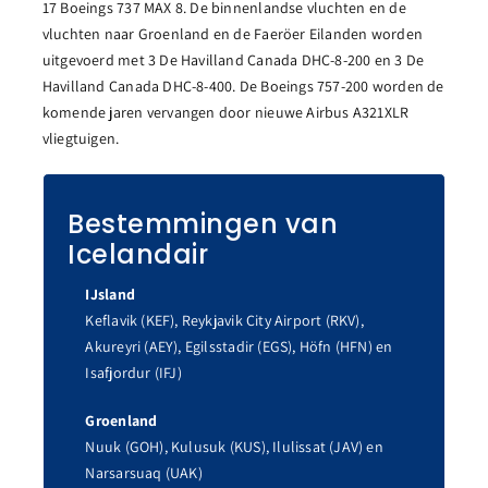
17 Boeings 737 MAX 8. De binnenlandse vluchten en de
vluchten naar Groenland en de Faeröer Eilanden worden
uitgevoerd met 3 De Havilland Canada DHC-8-200 en 3 De
Havilland Canada DHC-8-400. De Boeings 757-200 worden de
komende jaren vervangen door nieuwe Airbus A321XLR
vliegtuigen.
Bestemmingen van
Icelandair
IJsland
Keflavik (KEF), Reykjavik City Airport (RKV),
Akureyri (AEY), Egilsstadir (EGS), Höfn (HFN) en
Isafjordur (IFJ)
Groenland
Nuuk (GOH), Kulusuk (KUS), Ilulissat (JAV) en
Narsarsuaq (UAK)