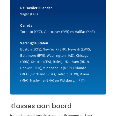
De Faeröer Eilanden
Vagar (FAE)
Canada
Toronto (YYZ), Vancouver (YVR) en Halifax (YHZ)
Verenigde Staten
Boston (BOS), New York (JFK), Newark (EWR),
Baltimore (BWI), Washington (IAD), Chicago
(ORD), Seattle (SEA), Raleigh/Durham (RDU),
Denver (DEN), Minneapolis (MSP), Orlando
(MCO), Portland (PDX), Detroit (DTW), Miami
(MIA), Nashville (BNA) en Pittsburgh (PIT)
Klasses aan boord
Icelandair biedt twee klasses aan: Economy en Saga