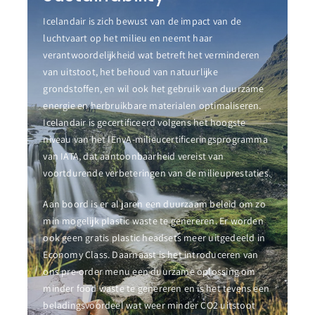
Icelandair is zich bewust van de impact van de
luchtvaart op het milieu en neemt haar
verantwoordelijkheid wat betreft het verminderen
van uitstoot, het behoud van natuurlijke
grondstoffen, en wil ook het gebruik van duurzame
energie en herbruikbare materialen optimaliseren.
Icelandair is gecertificeerd volgens het hoogste
niveau van het IEnvA-milieucertificeringsprogramma
van IATA, dat aantoonbaarheid vereist van
voortdurende verbeteringen van de milieuprestaties.
Aan boord is er al jaren een duurzaam beleid om zo
min mogelijk plastic waste te genereren. Er worden
ook geen gratis plastic headsets meer uitgedeeld in
Economy Class. Daarnaast is het introduceren van
ons pre-order menu een duurzame oplossing om
minder food waste te genereren en is het tevens een
beladingsvoordeel wat weer minder CO2 uitstoot